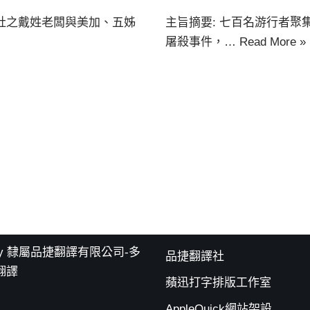
翻譯社之戴姓老闆與美加、五姊
主旨摘要: 七百名游行者聚
屠殺事件，…
Read More »
on Agency 隸屬品捷翻譯有限公司-多
品捷翻譯社
翻譯
蘋迅打字排版工作室
AppleQuick網站架設